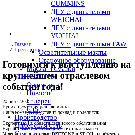
CUMMINS
ДГУ с двигателями
WEICHAI
ДГУ с двигателями
YUCHAI
ДГУ с двигателями FAW
Главная
Пресс-центр
Осветительные мачты
Сварочное оборудование
Готовимся к выступлению на
Масла и смазки
крупнейшем отраслевом
О BEEZONE
О компании
событии года!
Новости
Галерея
20 июня 2025
Время прочтения
меньше минуты
Блог
Наша команда представит доклад и поделится:
Производство
Экспертизой в области сервисного обслуживания
Дилерская сеть
Наработками в производстве техники и масел
Стать дилером
Успешными проектами BEEZONE и ST OIL на объектах