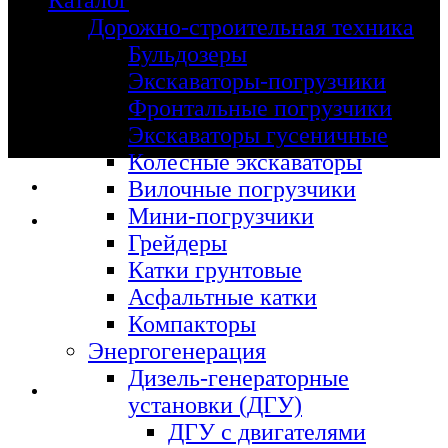
Каталог
Дорожно-строительная техника
Бульдозеры
Экскаваторы-погрузчики
Фронтальные погрузчики
Экскаваторы гусеничные
Колесные экскаваторы
Вилочные погрузчики
Мини-погрузчики
Грейдеры
Катки грунтовые
Асфальтные катки
Компакторы
Энергогенерация
Дизель-генераторные
установки (ДГУ)
ДГУ с двигателями