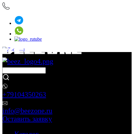
+79104350263
info@beezone.ru
Оставить заявку