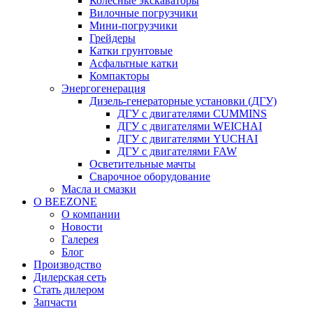
Колесные экскаваторы
Вилочные погрузчики
Мини-погрузчики
Грейдеры
Катки грунтовые
Асфальтные катки
Компакторы
Энергогенерация
Дизель-генераторные установки (ДГУ)
ДГУ с двигателями CUMMINS
ДГУ с двигателями WEICHAI
ДГУ с двигателями YUCHAI
ДГУ с двигателями FAW
Осветительные мачты
Сварочное оборудование
Масла и смазки
О BEEZONE
О компании
Новости
Галерея
Блог
Производство
Дилерская сеть
Стать дилером
Запчасти