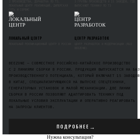
2 ПРОИЗВОДСТВА, ДОРАБОТКА ПО ТЗ,
3 ГРУППЫ ПРОИЗВОДСТВ И 15 ЗАВОДОВ, ГДЕ
ЛОКАЛЬНЫЙ ЦЕНТР РЕКЛАМАЦИЙ, ДИЛЕРСКАЯ
ВЫПУСКАЮТ ТЕХНИКУ ПО ТЗ
СЕТЬ И СЕРВИС
ЛОКАЛЬНЫЙ ЦЕНТР
ЦЕНТР РАЗРАБОТОК
ЛОКАЛЬНЫЙ РЕКЛАМАЦИОННЫЙ ЦЕНТР В РОССИИ
ЦЕНТР РАЗРАБОТОК И МОДЕРНИЗАЦИИ (R&D
BEEZONE)
BEEZONE — СОВМЕСТНОЕ РОССИЙСКО-КИТАЙСКОЕ ПРОИЗВОДСТВО
С 2 ЛИНИЯМИ СБОРКИ В РОССИИ. ПРОДУКЦИЯ ВЫПУСКАЕТСЯ НА БАЗ
ПРОИЗВОДСТВЕННОГО ПОТЕНЦИАЛА, КОТОРЫЙ ВКЛЮЧАЕТ 15 ЗАВОДОВ
В КИТАЕ, СПЕЦИАЛИЗИРУЮЩИХСЯ НА ВЫПУСКЕ СПЕЦТЕХНИКИ,
ГЕНЕРАТОРНЫХ УСТАНОВОК И МАЛОЙ МЕХАНИЗАЦИИ. ДВЕ ЛИНИИ
СБОРКИ В РОССИИ ПОЗВОЛЯЮТ АДАПТИРОВАТЬ ТЕХНИКУ ПОД
ЛОКАЛЬНЫЕ УСЛОВИЯ ЭКСПЛУАТАЦИИ И ОПЕРАТИВНО РЕАГИРОВАТЬ
НА ЗАПРОСЫ КЛИЕНТОВ.
→
ПОДРОБНЕЕ
Нужна консультация?