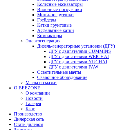
Колесные экскаваторы
Вилочные погрузчики
Мини-погрузчики
Грейдеры
Катки грунтовые
Асфальтные катки
Компакторы
Энергогенерация
Дизель-генераторные установки (ДГУ)
ДГУ с двигателями CUMMINS
ДГУ с двигателями WEICHAI
ДГУ с двигателями YUCHAI
ДГУ с двигателями FAW
Осветительные мачты
Сварочное оборудование
Масла и смазки
О BEEZONE
О компании
Новости
Галерея
Блог
Производство
Дилерская сеть
Стать дилером
Запчасти