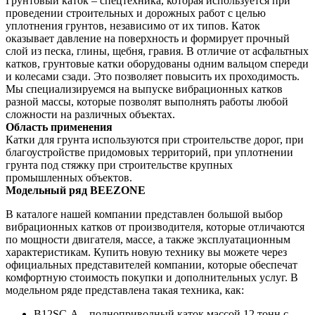
Грунтовый каток – спецтехника, которая используется при
проведении строительных и дорожных работ с целью
уплотнения грунтов, независимо от их типов. Каток
оказывает давление на поверхность и формирует прочный
слой из песка, глины, щебня, гравия. В отличие от асфальтных
катков, грунтовые катки оборудованы одним вальцом спереди
и колесами сзади. Это позволяет повысить их проходимость.
Мы специализируемся на выпуске вибрационных катков
разной массы, которые позволят выполнять работы любой
сложности на различных объектах.
Область применения
Катки для грунта используются при строительстве дорог, при
благоустройстве придомовых территорий, при уплотнении
грунта под стяжку при строительстве крупных
промышленных объектов.
Модельный ряд BEEZONE
В каталоге нашей компании представлен большой выбор
вибрационных катков от производителя, которые отличаются
по мощности двигателя, массе, а также эксплуатационным
характеристикам. Купить новую технику вы можете через
официальных представителей компании, которые обеспечат
комфортную стоимость покупки и дополнительных услуг. В
модельном ряде представлена такая техника, как:
B12SC-A – полноприводный каток массой 12 тонн с