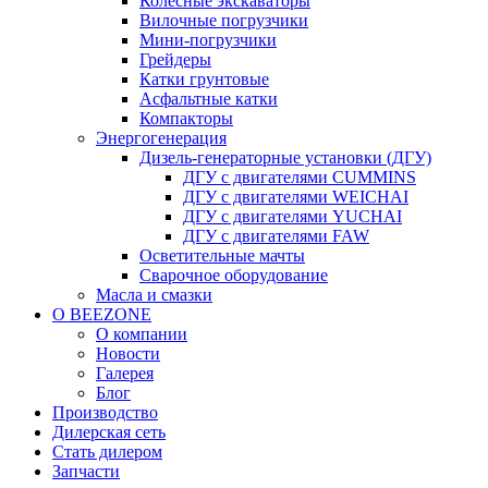
Колесные экскаваторы
Вилочные погрузчики
Мини-погрузчики
Грейдеры
Катки грунтовые
Асфальтные катки
Компакторы
Энергогенерация
Дизель-генераторные установки (ДГУ)
ДГУ с двигателями CUMMINS
ДГУ с двигателями WEICHAI
ДГУ с двигателями YUCHAI
ДГУ с двигателями FAW
Осветительные мачты
Сварочное оборудование
Масла и смазки
О BEEZONE
О компании
Новости
Галерея
Блог
Производство
Дилерская сеть
Стать дилером
Запчасти