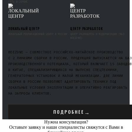
СЕТЬ И СЕРВИС
ЛОКАЛЬНЫЙ ЦЕНТР
ЦЕНТР РАЗРАБОТОК
ЛОКАЛЬНЫЙ РЕКЛАМАЦИОННЫЙ ЦЕНТР В РОССИИ
ЦЕНТР РАЗРАБОТОК И МОДЕРНИЗАЦИИ (R&D
BEEZONE)
BEEZONE — СОВМЕСТНОЕ РОССИЙСКО-КИТАЙСКОЕ ПРОИЗВОДСТВО
С 2 ЛИНИЯМИ СБОРКИ В РОССИИ. ПРОДУКЦИЯ ВЫПУСКАЕТСЯ НА БАЗ
ПРОИЗВОДСТВЕННОГО ПОТЕНЦИАЛА, КОТОРЫЙ ВКЛЮЧАЕТ 15 ЗАВОДОВ
В КИТАЕ, СПЕЦИАЛИЗИРУЮЩИХСЯ НА ВЫПУСКЕ СПЕЦТЕХНИКИ,
ГЕНЕРАТОРНЫХ УСТАНОВОК И МАЛОЙ МЕХАНИЗАЦИИ. ДВЕ ЛИНИИ
СБОРКИ В РОССИИ ПОЗВОЛЯЮТ АДАПТИРОВАТЬ ТЕХНИКУ ПОД
ЛОКАЛЬНЫЕ УСЛОВИЯ ЭКСПЛУАТАЦИИ И ОПЕРАТИВНО РЕАГИРОВАТЬ
НА ЗАПРОСЫ КЛИЕНТОВ.
→
ПОДРОБНЕЕ
Нужна консультация?
Оставьте заявку и наши специалисты свяжутся с Вами в