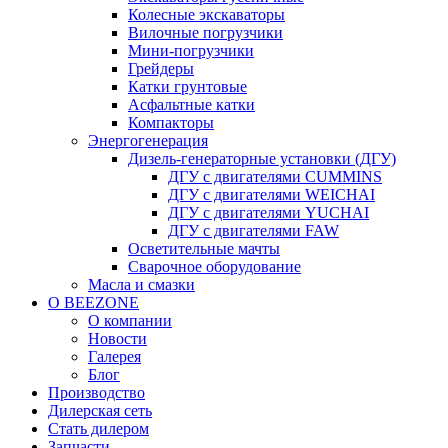
Колесные экскаваторы
Вилочные погрузчики
Мини-погрузчики
Грейдеры
Катки грунтовые
Асфальтные катки
Компакторы
Энергогенерация
Дизель-генераторные установки (ДГУ)
ДГУ с двигателями CUMMINS
ДГУ с двигателями WEICHAI
ДГУ с двигателями YUCHAI
ДГУ с двигателями FAW
Осветительные мачты
Сварочное оборудование
Масла и смазки
О BEEZONE
О компании
Новости
Галерея
Блог
Производство
Дилерская сеть
Стать дилером
Запчасти