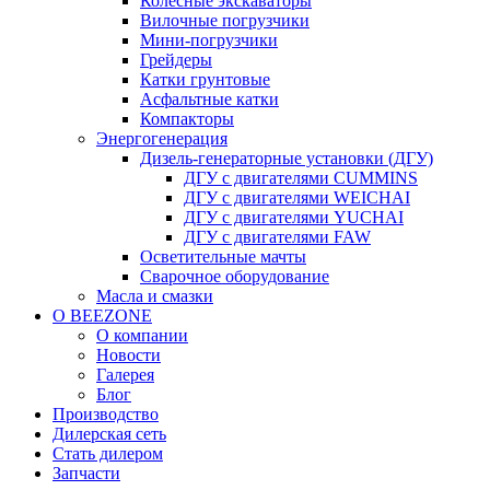
Колесные экскаваторы
Вилочные погрузчики
Мини-погрузчики
Грейдеры
Катки грунтовые
Асфальтные катки
Компакторы
Энергогенерация
Дизель-генераторные установки (ДГУ)
ДГУ с двигателями CUMMINS
ДГУ с двигателями WEICHAI
ДГУ с двигателями YUCHAI
ДГУ с двигателями FAW
Осветительные мачты
Сварочное оборудование
Масла и смазки
О BEEZONE
О компании
Новости
Галерея
Блог
Производство
Дилерская сеть
Стать дилером
Запчасти