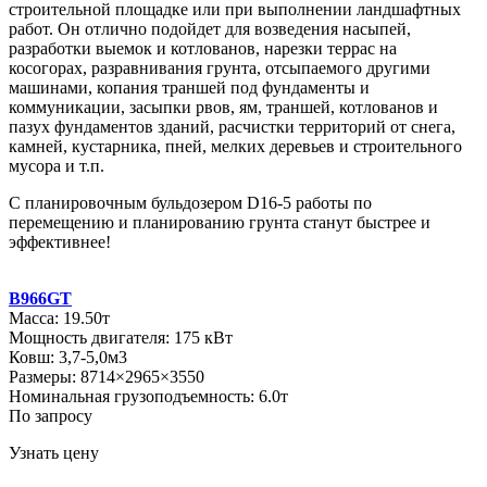
строительной площадке или при выполнении ландшафтных
работ. Он отлично подойдет для возведения насыпей,
разработки выемок и котлованов, нарезки террас на
косогорах, разравнивания грунта, отсыпаемого другими
машинами, копания траншей под фундаменты и
коммуникации, засыпки рвов, ям, траншей, котлованов и
пазух фундаментов зданий, расчистки территорий от снега,
камней, кустарника, пней, мелких деревьев и строительного
мусора и т.п.
С планировочным бульдозером D16-5 работы по
перемещению и планированию грунта станут быстрее и
эффективнее!
B966GT
Масса: 19.50т
Мощность двигателя: 175 кВт
Ковш: 3,7-5,0м3
Размеры: 8714×2965×3550
Номинальная грузоподъемность: 6.0т
По запросу
Узнать цену