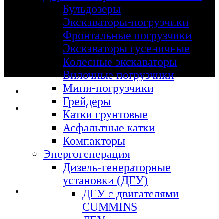
Бульдозеры
Экскаваторы-погрузчики
Фронтальные погрузчики
Экскаваторы гусеничные
Колесные экскаваторы
Вилочные погрузчики
Мини-погрузчики
Грейдеры
Катки грунтовые
Асфальтные катки
Компакторы
Энергогенерация
Дизель-генераторные
установки (ДГУ)
ДГУ с двигателями
CUMMINS