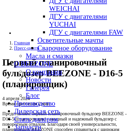
ДГУ с двигателями
WEICHAI
ДГУ с двигателями
YUCHAI
ДГУ с двигателями FAW
Осветительные мачты
Главная
Сварочное оборудование
Пресс-центр
Масла и смазки
Первый планировочный
О BEEZONE
О компании
бульдозер BEEZONE - D16-5
Новости
(планировщик)
Галерея
Блог
4 апреля 2024
Производство
Время прочтения
2 мин
Дилерская сеть
Представляем первый планировочный бульдозер BEEZONE -
Стать дилером
D16-5­­ (планировщик) - мощный и надежный бульдозер с
поворотным отвалом. Благодаря своей универсальности,
Запчасти
планировщик BEEZONE способен справиться с широким