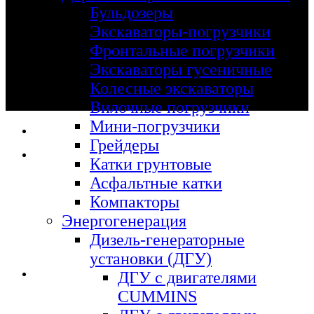
Бульдозеры
Экскаваторы-погрузчики
Фронтальные погрузчики
Экскаваторы гусеничные
Колесные экскаваторы
Вилочные погрузчики
Мини-погрузчики
Грейдеры
Катки грунтовые
Асфальтные катки
Компакторы
Энергогенерация
Дизель-генераторные
установки (ДГУ)
ДГУ с двигателями
CUMMINS