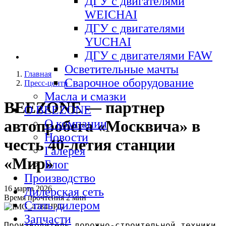
ДГУ с двигателями
WEICHAI
ДГУ с двигателями
YUCHAI
ДГУ с двигателями FAW
Осветительные мачты
Главная
Сварочное оборудование
Пресс-центр
Масла и смазки
BEEZONE — партнер
О BEEZONE
О компании
автопробега «Москвича» в
Новости
честь 40-летия станции
Галерея
«Мир»
Блог
Производство
16 марта 2026
Дилерская сеть
Время прочтения
2 мин
Стать дилером
Запчасти
Производитель дорожно-строительной техники