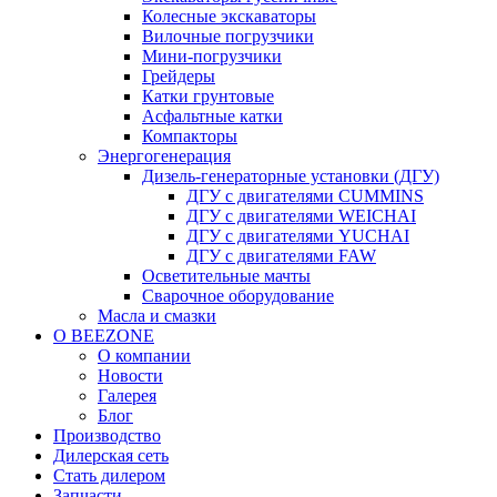
Колесные экскаваторы
Вилочные погрузчики
Мини-погрузчики
Грейдеры
Катки грунтовые
Асфальтные катки
Компакторы
Энергогенерация
Дизель-генераторные установки (ДГУ)
ДГУ с двигателями CUMMINS
ДГУ с двигателями WEICHAI
ДГУ с двигателями YUCHAI
ДГУ с двигателями FAW
Осветительные мачты
Сварочное оборудование
Масла и смазки
О BEEZONE
О компании
Новости
Галерея
Блог
Производство
Дилерская сеть
Стать дилером
Запчасти